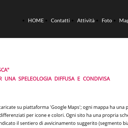
HOME
Contatti
Attività
Foto
Ma
SCA"
ER UNA SPELEOLOGIA DIFFUSA E CONDIVISA
caricate su piattaforma 'Google Maps'; ogni mappa ha una p
i, differenziati per icone e colori. Ogni sito ha una propria 
 indicato il sentiero di avvicinamento suggerito (segmento bi