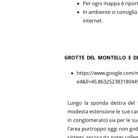
Per ogni mappa è riporta
In ambiente si consiglia l
internet.
GROTTE DEL MONTELLO E D
https://www.google.com
e4&ll=45.8632523831804
Lungo la sponda destra del fi
modesta estensione le sue cara
in conglomerato) sia per le sue
l'area purtroppo oggi non gode
sistemi ancora da poter colleg