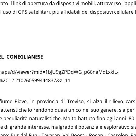
to il link di apertura da dispositivi mobili, attraverso l'ap
'uso di GPS satellitari, più affidabili dei dispositivi cellulare
EL CONEGLIANESE
/maps/d/viewer?mid=1bJU9gZPDdWG_p66naMdLxkfL-
4%2C12.210260599444837&z=11
ume Piave, in provincia di Treviso, si alza il rilievo car
tteristiche lo rendono quasi unico nel suo genere, sia per i
 peculiarità naturalistiche. Molto battuto fino agli anni '80 
 di grande interesse, malgrado il potenziale esplorativo sia
are: Bus del Fun - Tavaran, Val Boera - Posan - Casselon, Pa