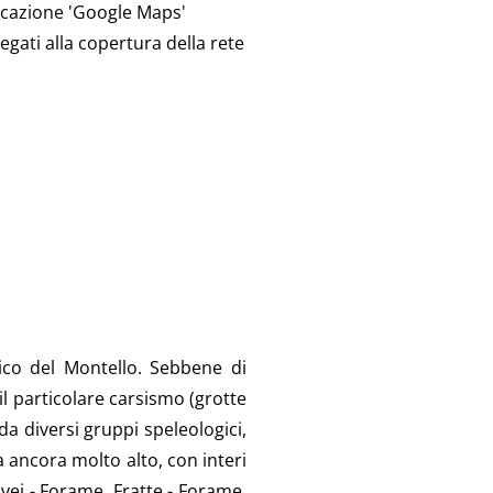
plicazione 'Google Maps'
 legati alla copertura della rete
sico del Montello. Sebbene di
l particolare carsismo (grotte
da diversi gruppi speleologici,
 ancora molto alto, con interi
vei - Forame, Fratte - Forame,