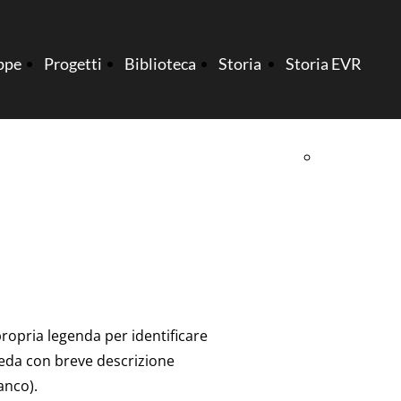
ppe
Progetti
Biblioteca
Storia
Storia EVR
GSSM
Projecto
BEllamar
ropria legenda per identificare
scheda con breve descrizione
anco).